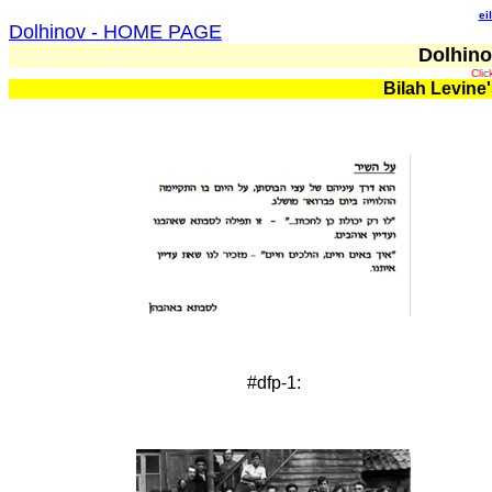
ei
Dolhinov - HOME PAGE
Dolhino
Clic
Bilah Levine
#dfp-1: